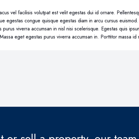
cus vel facilisis volutpat est velit egestas dui id ornare. Pellente
ue egestas congue quisque egestas diam in arcu cursus euismod. 
 purus viverra accumsan in nisl nisi scelerisque. Egestas quis ipsu
s. Massa eget egestas purus viverra accumsan in. Porttitor massa id
 or sell a property, our team 