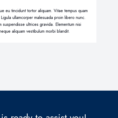
sque eu tincidunt tortor aliquam. Vitae tempus quam
Ligula ullamcorper malesuada proin libero nunc.
m suspendisse ultrices gravida. Elementum nisi
 neque aliquam vestibulum morbi blandit.
is ready to assist you!