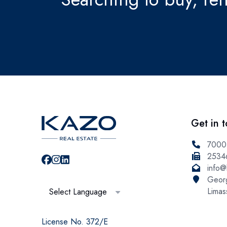
Get in 
7000
2534
info@
Georg
Limas
Select Language
License No. 372/E