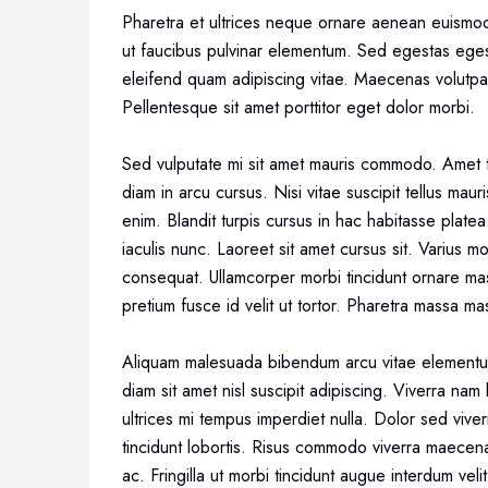
Pharetra et ultrices neque ornare aenean euismod
ut faucibus pulvinar elementum. Sed egestas egest
eleifend quam adipiscing vitae. Maecenas volutpat
Pellentesque sit amet porttitor eget dolor morbi.
Sed vulputate mi sit amet mauris commodo. Amet t
diam in arcu cursus. Nisi vitae suscipit tellus m
enim. Blandit turpis cursus in hac habitasse plat
iaculis nunc. Laoreet sit amet cursus sit. Varius 
consequat. Ullamcorper morbi tincidunt ornare mas
pretium fusce id velit ut tortor. Pharetra massa mas
Aliquam malesuada bibendum arcu vitae elementum
diam sit amet nisl suscipit adipiscing. Viverra n
ultrices mi tempus imperdiet nulla. Dolor sed vive
tincidunt lobortis. Risus commodo viverra maecenas
ac. Fringilla ut morbi tincidunt augue interdum v