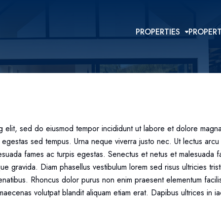
PROPERTIES
PROPER
ng elit, sed do eiusmod tempor incididunt ut labore et dolore mag
 egestas sed tempus. Urna neque viverra justo nec. Ut lectus arcu 
esuada fames ac turpis egestas. Senectus et netus et malesuada fa
gravida. Diam phasellus vestibulum lorem sed risus ultricies tristi
enatibus. Rhoncus dolor purus non enim praesent elementum facil
 maecenas volutpat blandit aliquam etiam erat. Dapibus ultrices in