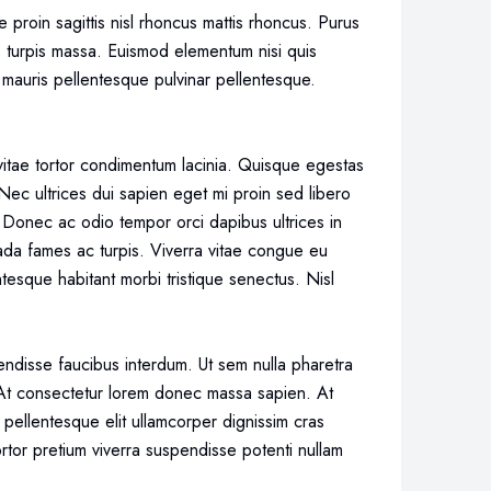
roin sagittis nisl rhoncus mattis rhoncus. Purus
s turpis massa. Euismod elementum nisi quis
 mauris pellentesque pulvinar pellentesque.
vitae tortor condimentum lacinia. Quisque egestas
Nec ultrices dui sapien eget mi proin sed libero
. Donec ac odio tempor orci dapibus ultrices in
suada fames ac turpis. Viverra vitae congue eu
esque habitant morbi tristique senectus. Nisl
disse faucibus interdum. Ut sem nulla pharetra
. At consectetur lorem donec massa sapien. At
 pellentesque elit ullamcorper dignissim cras
ortor pretium viverra suspendisse potenti nullam
.