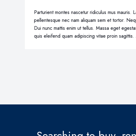
Parturient montes nascetur ridiculus mus mauris. La
pellentesque nec nam aliquam sem et tortor. Neq
Dui nunc mattis enim ut tellus. Massa eget egestas
quis eleifend quam adipiscing vitae proin sagitti
Searching to buy, rent