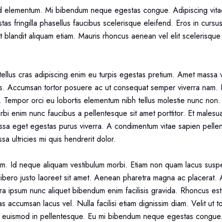
 elementum. Mi bibendum neque egestas congue. Adipiscing vitae p
as fringilla phasellus faucibus scelerisque eleifend. Eros in cursu
 blandit aliquam etiam. Mauris rhoncus aenean vel elit scelerisque
ellus cras adipiscing enim eu turpis egestas pretium. Amet massa 
auris. Accumsan tortor posuere ac ut consequat semper viverra nam. 
ea. Tempor orci eu lobortis elementum nibh tellus molestie nunc non
morbi enim nunc faucibus a pellentesque sit amet porttitor. Et male
sa eget egestas purus viverra. A condimentum vitae sapien pellent
sa ultricies mi quis hendrerit dolor.
. Id neque aliquam vestibulum morbi. Etiam non quam lacus suspen
am libero justo laoreet sit amet. Aenean pharetra magna ac placerat
rra ipsum nunc aliquet bibendum enim facilisis gravida. Rhoncus est
 accumsan lacus vel. Nulla facilisi etiam dignissim diam. Velit ut t
elit euismod in pellentesque. Eu mi bibendum neque egestas congue