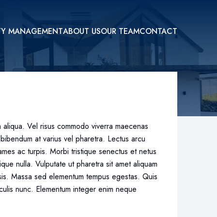
TY MANAGEMENT
ABOUT US
OUR TEAM
CONTACT
na aliqua. Vel risus commodo viverra maecenas
bibendum at varius vel pharetra. Lectus arcu
mes ac turpis. Morbi tristique senectus et netus
que nulla. Vulputate ut pharetra sit amet aliquam
isis. Massa sed elementum tempus egestas. Quis
 iaculis nunc. Elementum integer enim neque